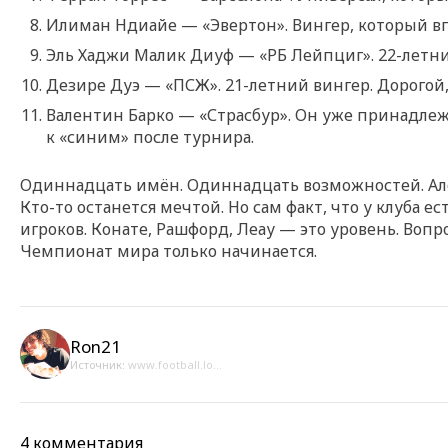
Илиман Ндиайе — «Эвертон». Вингер, который в
Эль Хаджи Малик Диуф — «РБ Лейпциг». 22-летни
Дезире Дуэ — «ПСЖ». 21-летний вингер. Дорогой,
Валентин Барко — «Страсбур». Он уже принадлежи
к «синим» после турнира.
Одиннадцать имён. Одиннадцать возможностей. Алонс
Кто-то останется мечтой. Но сам факт, что у клуба е
игроков. Конате, Рашфорд, Леау — это уровень. Вопр
Чемпионат мира только начинается.
Ron21
Источник:
www.football.lo...
4 комментария