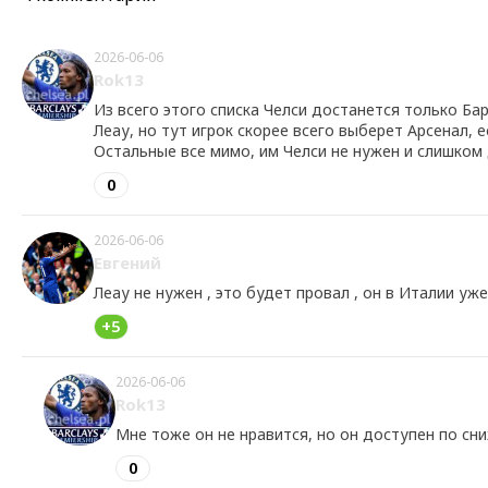
2026-06-06
Rok13
Из всего этого списка Челси достанется только Ба
Леау, но тут игрок скорее всего выберет Арсенал, 
Остальные все мимо, им Челси не нужен и слишком 
0
2026-06-06
Евгений
Леау не нужен , это будет провал , он в Италии уже
+5
2026-06-06
Rok13
Мне тоже он не нравится, но он доступен по сн
0