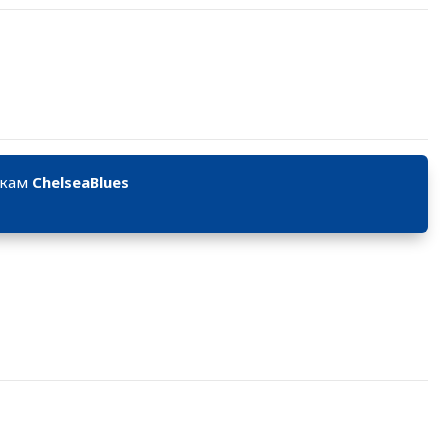
икам
ChelseaBlues