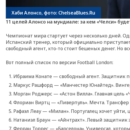
Хаби Алонсо, фото: ChelseaBlues.Ru
11 целей Алонсо на мундиале: за кем «Челси» буд
Чемпионат мира стартует через несколько дней. Оди
Испанский тренер, который официально приступает к
свободный агент, кто-то стоит бешеных денег. Но в
Вот полный список по версии Football London:
Ибраима Конате — свободный агент. Защитник по
Маркус Рашфорд — «Манчестер Юнайтед». Вингер 
Морган Роджерс — «Астон Вилла». Главная цель «Ч
Флориан Виртц — «Ливерпуль». Мечта. Трансфер з
Рафаэл Леау — «Милан». Португалец хочет уйти, 
Натаниэл Браун — «Айнтрахт». Левый защитник з
Ферран Торрес — «Барселона». Универсал, которы