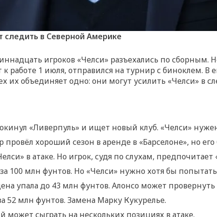
ет следить в Северной Америке
ннадцать игроков «Челси» разъехались по сборным. Но
 работе 1 июля, отправился на турнир с биноклем. В е
сех их объединяет одно: они могут усилить «Челси» в с
кинул «Ливерпуль» и ищет новый клуб. «Челси» нужен
провёл хороший сезон в аренде в «Барселоне», но его
елси» в атаке. Но игрок, судя по слухам, предпочитает 
а 100 млн фунтов. Но «Челси» нужно хотя бы попытать
цена упала до 43 млн фунтов. Алонсо может провернуть 
а 52 млн фунтов. Замена Марку Кукурелье.
й может сыграть на нескольких позициях в атаке.