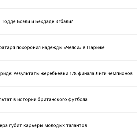
 Тодде Боэли и Бехдаде Эгбали?
вратаря похоронил надежды «Челси» в Париже
риде: Результаты жеребьевки 1/8 финала Лиги чемпионов
льтат в истории британского футбола
мера губит карьеры молодых талантов