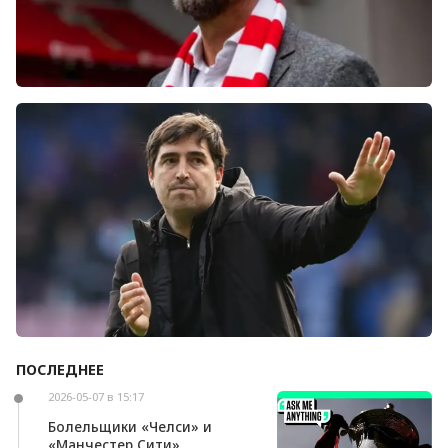
Болельщики «Ливерпуля» освистали команду
после ничьей с «Челси»
ПОСЛЕДНЕЕ
Андони Ираола может возглавить «Кристал
Пэлас»
2026-05-07 в 15:17
Болельщики «Челси» и
«Манчестер Сити»