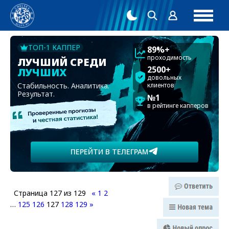
ТОП-1 КАППЕР
89%+
проходимость
ЛУЧШИЙ СРЕДИ
2500+
ЛУЧШИХ
довольных
Стабильность. Аналитика.
клиентов
Результат.
№1
в рейтинге капперов
ПЕРЕЙТИ В ТЕЛЕГРАМ
Страница
127
из
129
«
1
2
…
125
126
127
128
129
»