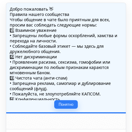
Добро пожаловать 👋
Правила нашего сообщества
Чтобы общение в чате было приятным для всех,
просим вас соблюдать следующие нормы:
1️⃣ Взаимное уважение
• Запрещены любые формы оскорблений, хамства и
перехода на личности.
• Соблюдайте базовый этикет — мы здесь для
дружелюбного общения.
2️⃣ Нет дискриминации
• Проявления расизма, сексизма, гомофобии или
дискриминации по любым признакам караются
мгновенным баном.
3️⃣ Чистота чата (анти-спам)
• Запрещена реклама, самопиар и дублирование
сообщений (флуд).
• Пожалуйста, не злоупотребляйте КАПСОМ.
4️⃣ Конфиденциальность
• Не публикуйте личные данные — свои или чужие
Понятно
(телефоны, адреса, документы).
5️⃣ Уместность контента
• Обсуждайте темы, соответствующие тематике чата.
• Запрещён шок-контент, материалы 18+ и призывы к
насилию.