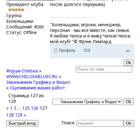
Президент клуба
после долгого перерыва)
Группа:
Болельщики
"Болельщики, игроки, менеджер,
Сообщений:
4500
персонал - мы все вместе, как семья.
Статус:
Offline
Я люблю Челси и я живу Челси! Челси
мой клуб! "© Фрэнк Лэмпард
Форум Chelsea
»
WWW.CHELSEABLUES.RU
»
Заказываем Графику и Видео
»
Оценивание ваших работ
Страница
127
из
129
«
1
2
…
125
126
127
128
129
»
Поиск: