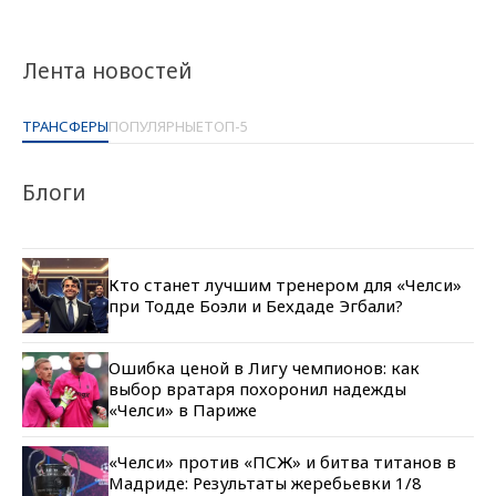
Лента новостей
ТРАНСФЕРЫ
ПОПУЛЯРНЫЕ
ТОП-5
Блоги
Кто станет лучшим тренером для «Челси»
при Тодде Боэли и Бехдаде Эгбали?
Ошибка ценой в Лигу чемпионов: как
выбор вратаря похоронил надежды
«Челси» в Париже
«Челси» против «ПСЖ» и битва титанов в
Мадриде: Результаты жеребьевки 1/8