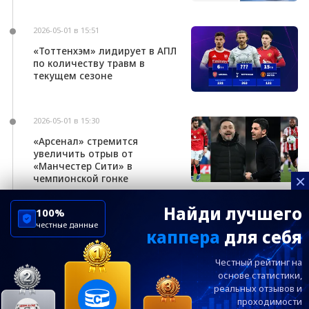
2026-05-01 в 15:51
«Тоттенхэм» лидирует в АПЛ
по количеству травм в
текущем сезоне
2026-05-01 в 15:30
«Арсенал» стремится
увеличить отрыв от
«Манчестер Сити» в
×
чемпионской гонке
Найди лучшего
100%
честные данные
каппера
для себя
ChelseaBluesRu
ФК Челси
Честный рейтинг на
Посетителям
Информация
основе статистики,
реальных
отзывов и
проходимости
Ежевечерний дайджест главных новостей от