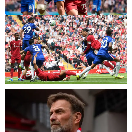
«Слот не тот человек»: болельщики
«Ливерпуля» и «Челси» разнесли тренеров
после ничьей на «Энфилде»
Фанаты «Ливерпуля» шокированы
неспособностью команды обыграть нынешний
«Челси»