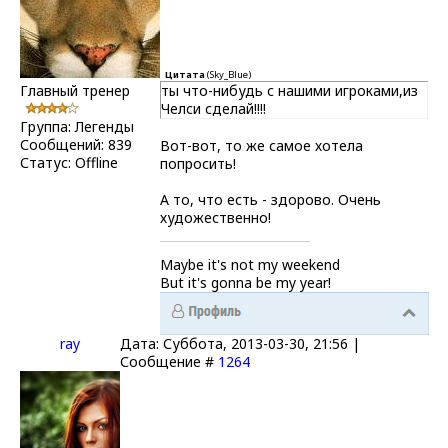
Цитата
(
Sky_Blue
)
Главный тренер
ты что-нибудь с нашими игроками,из
Челси сделай!!!!
Группа: Легенды
Сообщений:
839
Вот-вот, то же самое хотела
Статус:
Offline
попросить!
А то, что есть - здорово. Очень
художественно!
Maybe it's not my weekend
But it's gonna be my year!
ray
Дата: Суббота, 2013-03-30, 21:56 |
Сообщение #
1264