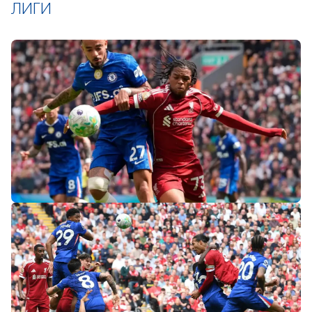
ЛИГИ
«Слот не тот человек»: болельщики
«Ливерпуля» и «Челси» разнесли тренеров
после ничьей на «Энфилде»