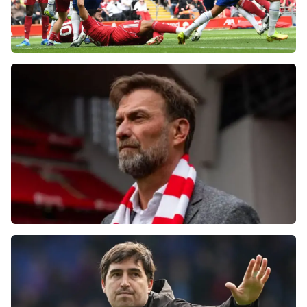
Фанаты «Ливерпуля» шокированы
неспособностью команды обыграть нынешний
«Челси»
Болельщики «Ливерпуля» освистали команду
после ничьей с «Челси»