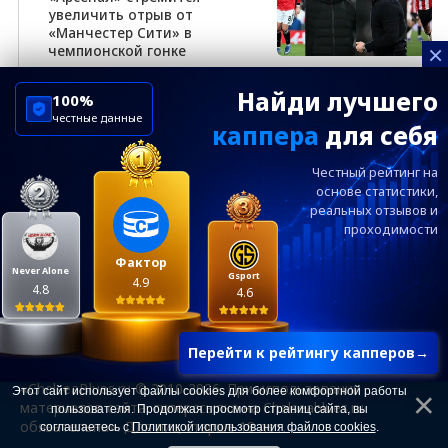
увеличить отрыв от
«Манчестер Сити» в
×
чемпионской гонке
Найди лучшего
100%
честные данные
каппера
для себя
ChelseaBluesRu
ФК Челси
Честный рейтинг на
Посетителям
Информация
основе статистики,
реальных
отзывов и
проходимости
Ежевечерний дайджест главных новостей от
редакции ChelseaBlues.ru — подписывайтесь!
Фактор
Never Alone
Gsport
4.9
4.8
4.6
Перейти к рейтингу капперов
→
«ChelseaBlues.ru © 2010-2026. При использовании
Этот сайт использует файлы cookies для более комфортной работы
материалов сайта, гиперссылка на Chelseablues.ru
пользователя. Продолжая просмотр страниц сайта, вы
обязательна». Для лиц старше 18 лет.
соглашаетесь с
Политикой использования файлов cookies
.