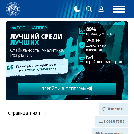
ТОП-1 КАППЕР
89%+
проходимость
ЛУЧШИЙ СРЕДИ
2500+
ЛУЧШИХ
довольных
Стабильность. Аналитика.
клиентов
Результат.
№1
в рейтинге капперов
ПЕРЕЙТИ В ТЕЛЕГРАМ
Страница
1
из
1
1