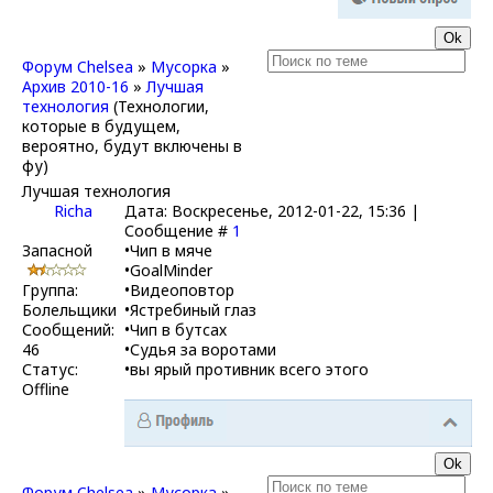
Форум Chelsea
»
Мусорка
»
Архив 2010-16
»
Лучшая
технология
(Технологии,
которые в будущем,
вероятно, будут включены в
фу)
Лучшая технология
Richa
Дата: Воскресенье, 2012-01-22, 15:36 |
Сообщение #
1
Запасной
•Чип в мяче
•GoalMinder
Группа:
•Видеоповтор
Болельщики
•Ястребиный глаз
Сообщений:
•Чип в бутсах
46
•Судья за воротами
Статус:
•вы ярый противник всего этого
Offline
Форум Chelsea
»
Мусорка
»