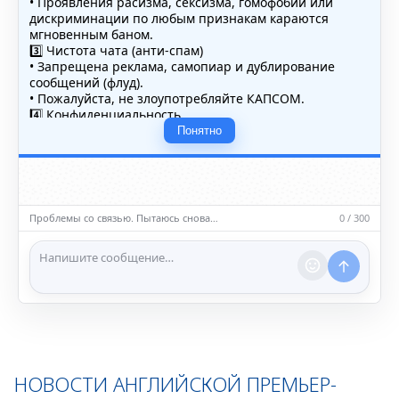
• Проявления расизма, сексизма, гомофобии или
дискриминации по любым признакам караются
мгновенным баном.
3️⃣ Чистота чата (анти-спам)
• Запрещена реклама, самопиар и дублирование
сообщений (флуд).
• Пожалуйста, не злоупотребляйте КАПСОМ.
4️⃣ Конфиденциальность
• Не публикуйте личные данные — свои или чужие
Понятно
(телефоны, адреса, документы).
5️⃣ Уместность контента
• Обсуждайте темы, соответствующие тематике чата.
• Запрещён шок-контент, материалы 18+ и призывы к
насилию.
Проблемы со связью. Пытаюсь снова…
0 / 300
ℹ️ Модераторы и администраторы вправе удалять
сообщения и ограничивать доступ к чату при
нарушении правил.
НОВОСТИ АНГЛИЙСКОЙ ПРЕМЬЕР-