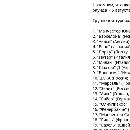
Напомним, что жер
раунда – 5 август
Групповой турнир:
1. "Манчестер Юна
2. "Барселона" (И
3. "Челси" (Англия
4. "Реал" (Испания
5. "Порту" (Порту
6. "Интер" (Итали
7. "Милан" (Итали
8. "Шахтер" Д (Ук
9. "Валенсия" (Ис
10. ЦСКА (Россия)
11. "Марсель" (Фр
12. "Зенит" (Росси
13. "Аякс" (Голлан
14. "Байер" (Герма
15. "Олимпиакос" 
16. "Фенербахче" 
17. "Манчестер Си
18. "Лилль" (Фран
19. "Базель" (Шве