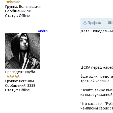
Группа: Болельщики
Сообщений:
90
Статус:
Offline
Andro
Дата: Понедельник
ЦСКА перед жереб
Президент клуба
Ёще один представ
Группа: Легенды
третьей корзине.
Сообщений:
3338
Статус:
Offline
"Зенит" также име
из вышеуказанной 
Что касается "Руб
чемпионы своих ст