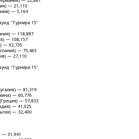
(Германия) — 22,887
лия) — 21,110
ыния) — 5,164
аунд "Турнира 15"
мания) — 118,887
ия) — 108,157
я) — 92,735
Испания) — 75,465
ия) — 27,110
аунд "Турнира 15"
тугалия) — 81,319
раина) — 60,776
 (Греция) — 57,833
андия) — 41,025
льгия) — 32,400
) — 31,941