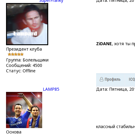
SuperFranky
Дата: Пятница, 20
ZiDANE
, хотя ты 
Президент клуба
Группа: Болельщики
Сообщений:
4500
Статус:
Offline
LAMP85
Дата: Пятница, 20
классный стабиль
Основа