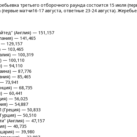
ебьевка третьего отборочного раунда состоится 15 июля (первы
а (первые матчи16-17 августа, ответные 23-24 августа). Жеребье
йтед" (Англия) — 151,157
спания) — 141,465
) — 129,157
) — 103,465
галия) — 100,319
я) — 100,110
я) — 94,110
раина) — 87,776
пания) — 85,465
 — 73,941
анция) — 68,735
я) — 60,441
дия) — 56,025
ния) — 54,887
П (Греция) — 50,833
(Турция) — 50,510
ти" (Англия) — 47,157
ция) — 40,735
йцария) — 39,980