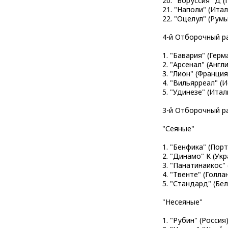
20. "Боруссия" Д 
21. "Наполи" (Ита
22. "Оцелул" (Рум
4-й Отборочный р
1. "Бавария" (Гер
2. "Арсенал" (Англ
3. "Лион" (Франци
4. "Вильярреал" (
5. "Удинезе" (Итал
3-й Отборочный р
"Сеяные"
1. "Бенфика" (Пор
2. "Динамо" К (Ук
3. "Панатинаикос"
4. "Твенте" (Голл
5. "Стандард" (Бе
"Несеяные"
1. "Рубин" (Россия