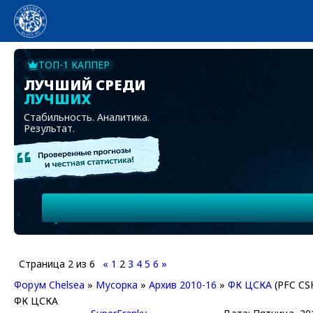
ТОП-1 КАППЕР
ЛУЧШИЙ СРЕДИ
ЛУЧШИХ
Стабильность. Аналитика.
Результат.
Страница
2
из
6
«
1
2
3
4
5
6
»
Форум Chelsea
»
Мусорка
»
Архив 2010-16
»
ФК ЦСКА
(PFC CS
ФК ЦСКА