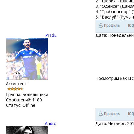
2. "Цюрих" (Швейц
3. "Оденсе" (Дани
4. "Трабзонспор" (
5. "Васлуй" (Румы
Pr1dE
Дата: Понедельник
Посмотрим как Цск
Ассистент
Группа: Болельщики
Сообщений:
1180
Статус:
Offline
Andro
Дата: Четверг, 20