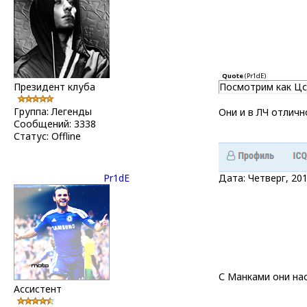
Quote
(
Pr1dE
)
Президент клуба
Посмотрим как Цск
Группа: Легенды
Они и в ЛЧ отличн
Сообщений:
3338
Статус:
Offline
Pr1dE
Дата: Четверг, 20
С Манками они на
Ассистент