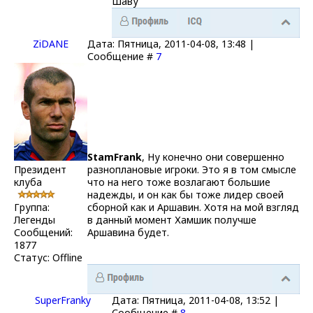
Шаву
ZiDANE
Дата: Пятница, 2011-04-08, 13:48 |
Сообщение #
7
StamFrank
, Ну конечно они совершенно
Президент
разноплановые игроки. Это я в том смысле
клуба
что на него тоже возлагают большие
надежды, и он как бы тоже лидер своей
Группа:
сборной как и Аршавин. Хотя на мой взгляд
Легенды
в данный момент Хамшик получше
Сообщений:
Аршавина будет.
1877
Статус:
Offline
SuperFranky
Дата: Пятница, 2011-04-08, 13:52 |
Сообщение #
8