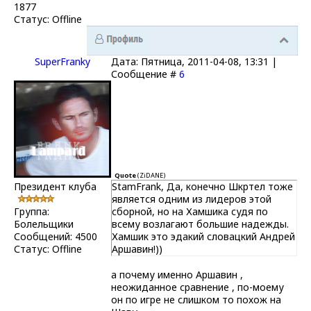
1877
Статус:
Offline
SuperFranky
Дата: Пятница, 2011-04-08, 13:31 |
Сообщение #
6
Quote
(
ZiDANE
)
Президент клуба
StamFrank, Да, конечно Шкртел тоже
является одним из лидеров этой
Группа:
сборной, но на Хамшика судя по
Болельщики
всему возлагают большие надежды.
Сообщений:
4500
Хамшик это эдакий словацкий Андрей
Статус:
Offline
Аршавин!))
а почему именно Аршавин ,
неожиданное сравнение , по-моему
он по игре не слишком то похож на