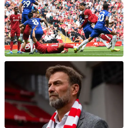
«Ливерпуля» и «Челси» разнесли тренеров
после ничьей на «Энфилде»
Фанаты «Ливерпуля» шокированы
неспособностью команды обыграть нынешний
«Челси»