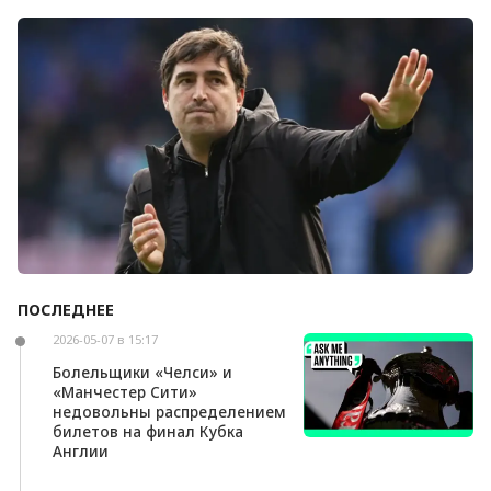
Болельщики «Ливерпуля» освистали команду
после ничьей с «Челси»
ПОСЛЕДНЕЕ
Андони Ираола может возглавить «Кристал
Пэлас»
2026-05-07 в 15:17
Болельщики «Челси» и
«Манчестер Сити»
недовольны распределением
билетов на финал Кубка
Англии