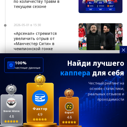
по количеству травм в
текущем сезоне
2026-05-01 в 15:30
«Арсенал» стремится
увеличить отрыв от
«Манчестер Сити» в
×
чемпионской гонке
Найди лучшего
100%
честные данные
каппера
для себя
ChelseaBluesRu
ФК Челси
Честный рейтинг на
Посетителям
Информация
основе статистики,
реальных
отзывов и
проходимости
Ежевечерний дайджест главных новостей от
редакции ChelseaBlues.ru — подписывайтесь!
Фактор
Never Alone
Gsport
4.9
4.8
4.6