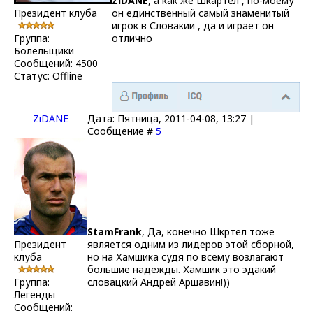
ZiDANE
, а как же Шкартел , по-моему
Президент клуба
он единственный самый знаменитый
игрок в Словакии , да и играет он
Группа:
отлично
Болельщики
Сообщений:
4500
Статус:
Offline
ZiDANE
Дата: Пятница, 2011-04-08, 13:27 |
Сообщение #
5
StamFrank
, Да, конечно Шкртел тоже
Президент
является одним из лидеров этой сборной,
клуба
но на Хамшика судя по всему возлагают
большие надежды. Хамшик это эдакий
Группа:
словацкий Андрей Аршавин!))
Легенды
Сообщений: