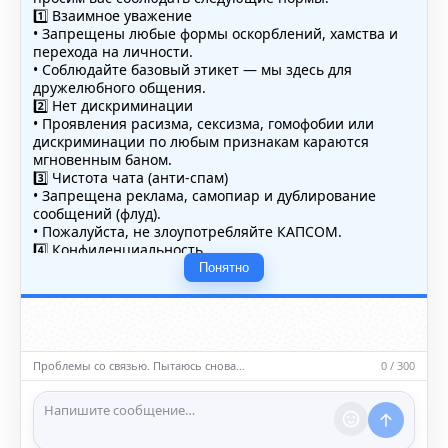
1️⃣ Взаимное уважение
• Запрещены любые формы оскорблений, хамства и
перехода на личности.
• Соблюдайте базовый этикет — мы здесь для
дружелюбного общения.
2️⃣ Нет дискриминации
• Проявления расизма, сексизма, гомофобии или
дискриминации по любым признакам караются
мгновенным баном.
3️⃣ Чистота чата (анти-спам)
• Запрещена реклама, самопиар и дублирование
сообщений (флуд).
• Пожалуйста, не злоупотребляйте КАПСОМ.
4️⃣ Конфиденциальность
• Не публикуйте личные данные — свои или чужие
Понятно
(телефоны, адреса, документы).
5️⃣ Уместность контента
• Обсуждайте темы, соответствующие тематике чата.
• Запрещён шок-контент, материалы 18+ и призывы к
насилию.
Проблемы со связью. Пытаюсь снова…
0 / 300
ℹ️ Модераторы и администраторы вправе удалять
сообщения и ограничивать доступ к чату при
нарушении правил.