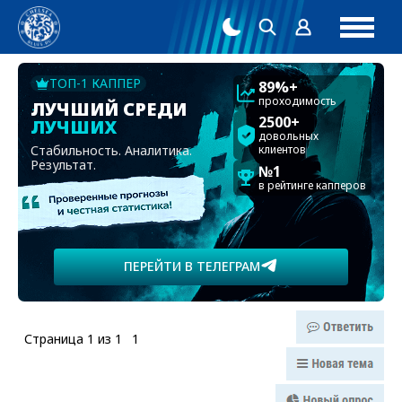
ТОП-1 КАППЕР
89%+
проходимость
ЛУЧШИЙ СРЕДИ
2500+
ЛУЧШИХ
довольных
Стабильность. Аналитика.
клиентов
Результат.
№1
в рейтинге капперов
ПЕРЕЙТИ В ТЕЛЕГРАМ
Страница
1
из
1
1