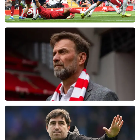
Фанаты «Ливерпуля» шокированы
неспособностью команды обыграть нынешний
«Челси»
Болельщики «Ливерпуля» освистали команду
после ничьей с «Челси»