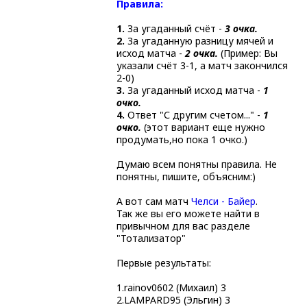
Правила:
1.
За угаданный счёт -
3 очка.
2.
За угаданную разницу мячей и
исход матча -
2 очка.
(Пример: Вы
указали счёт 3-1, а матч закончился
2-0)
3.
За угаданный исход матча -
1
очко.
4.
Ответ "С другим счетом..." -
1
очко.
(этот вариант еще нужно
продумать,но пока 1 очко.)
Думаю всем понятны правила. Не
понятны, пишите, объясним:)
А вот сам матч
Челси - Байер
.
Так же вы его можете найти в
привычном для вас разделе
"Тотализатор"
Первые результаты:
1.rainov0602 (Михаил) 3
2.LAMPARD95 (Эльгин) 3