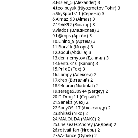
3.Essien_5 (Alexander) 3
4.teo_buyuk (Niyozmetov Tohir) 3
5.SkySports11 (Серёжа) 3
6.Almaz_93 (Almaz) 3
7.19ViK92 (Виктор) 3
8.Vlados (Владислав) 3
9.L@mps (Артём) 3
10.Elnino_9 (Артём) 3
11.Borz1k (Игорь) 3
12.abdul (Abdulla) 3
13.den-nemytov (Даниил) 3
14.kentuki10 (Kanan) 3
15.Pr1dE (Fox) 3
16.Lampy (Алексей) 2
17.dreb (Виталий) 2
18.94nurbi (Nurbolat) 2
19.serega530944 (Sergey) 2
20.DiDrogi11 (Серый) 2
21.Sanekz (Alex) 2
22.SanyOS_17 (Александр) 2
23.shirasi (Niko) 2
24.MALOUDA (МАКС) 2
25.ChelseaFCAndrey (Андрей) 2
26.rotvail_fan (Игорь) 2
27.VA-dance (Oybek) 2