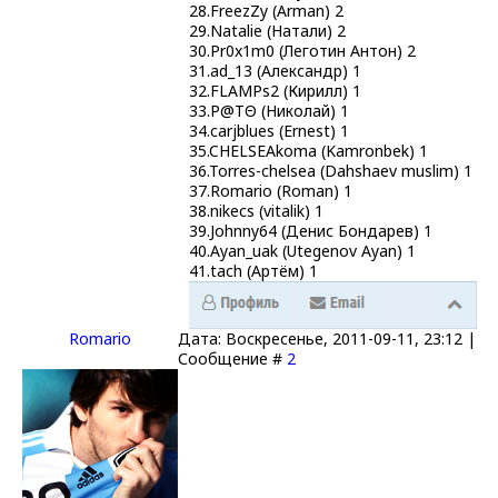
28.FreezZy (Arman) 2
29.Natalie (Натали) 2
30.Pr0x1m0 (Леготин Антон) 2
31.ad_13 (Александр) 1
32.FLAMPs2 (Кирилл) 1
33.P@TΘ (Николай) 1
34.carjblues (Ernest) 1
35.CHELSEAkoma (Kamronbek) 1
36.Torres-chelsea (Dahshaev muslim) 1
37.Romario (Roman) 1
38.nikecs (vitalik) 1
39.Johnny64 (Денис Бондарев) 1
40.Ayan_uak (Utegenov Ayan) 1
41.tach (Артём) 1
Romario
Дата: Воскресенье, 2011-09-11, 23:12 |
Сообщение #
2