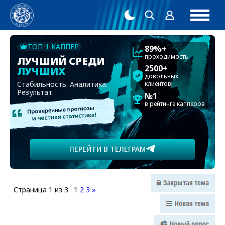
ТОП-1 КАППЕР
89%+
проходимость
ЛУЧШИЙ СРЕДИ
2500+
ЛУЧШИХ
довольных
Стабильность. Аналитика.
клиентов
Результат.
№1
в рейтинге капперов
ПЕРЕЙТИ В ТЕЛЕГРАМ
Страница
1
из
3
1
2
3
»