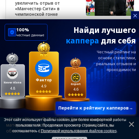
увеличить отрыв от
«Манчестер Сити» в
×
чемпионской гонке
Найди лучшего
100%
честные данные
каппера
для себя
ChelseaBluesRu
ФК Челси
Честный рейтинг на
Посетителям
Информация
основе статистики,
реальных
отзывов и
проходимости
Ежевечерний дайджест главных новостей от
редакции ChelseaBlues.ru — подписывайтесь!
Фактор
Never Alone
Gsport
4.9
4.8
4.6
Перейти к рейтингу капперов
→
«ChelseaBlues.ru © 2010-2026. При использовании
Этот сайт использует файлы cookies для более комфортной работы
материалов сайта, гиперссылка на Chelseablues.ru
пользователя. Продолжая просмотр страниц сайта, вы
обязательна». Для лиц старше 18 лет.
соглашаетесь с
Политикой использования файлов cookies
.