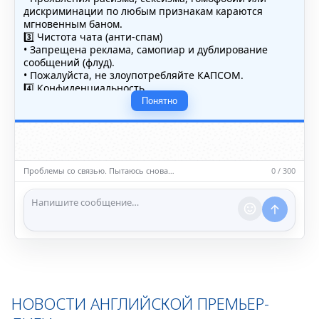
дискриминации по любым признакам караются
мгновенным баном.
3️⃣ Чистота чата (анти-спам)
• Запрещена реклама, самопиар и дублирование
сообщений (флуд).
• Пожалуйста, не злоупотребляйте КАПСОМ.
4️⃣ Конфиденциальность
• Не публикуйте личные данные — свои или чужие
Понятно
(телефоны, адреса, документы).
5️⃣ Уместность контента
• Обсуждайте темы, соответствующие тематике чата.
• Запрещён шок-контент, материалы 18+ и призывы к
насилию.
Проблемы со связью. Пытаюсь снова…
0 / 300
ℹ️ Модераторы и администраторы вправе удалять
сообщения и ограничивать доступ к чату при
нарушении правил.
НОВОСТИ АНГЛИЙСКОЙ ПРЕМЬЕР-