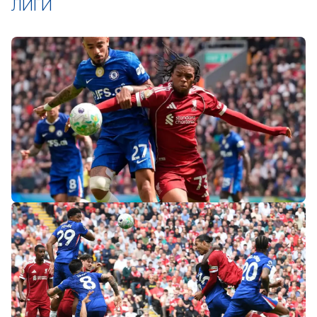
ЛИГИ
«Слот не тот человек»: болельщики
«Ливерпуля» и «Челси» разнесли тренеров
после ничьей на «Энфилде»