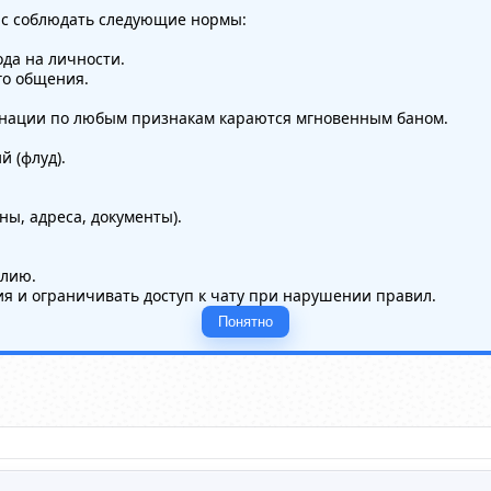
ас соблюдать следующие нормы:
да на личности.
го общения.
минации по любым признакам караются мгновенным баном.
 (флуд).
ы, адреса, документы).
илию.
я и ограничивать доступ к чату при нарушении правил.
Понятно