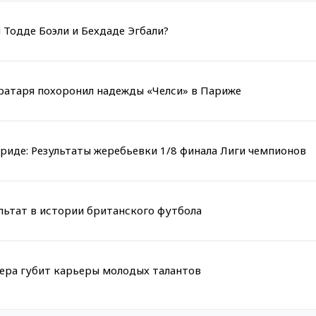
 Тодде Боэли и Бехдаде Эгбали?
вратаря похоронил надежды «Челси» в Париже
риде: Результаты жеребьевки 1/8 финала Лиги чемпионов
льтат в истории британского футбола
мера губит карьеры молодых талантов