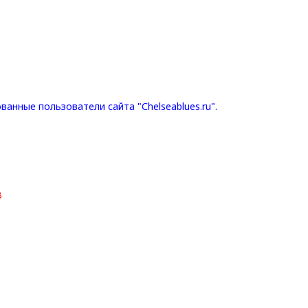
анные пользователи сайта "Сhelseablues.ru".
В