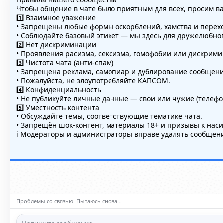
Чтобы общение в чате было приятным для всех, просим в
1️⃣ Взаимное уважение
• Запрещены любые формы оскорблений, хамства и перехо
• Соблюдайте базовый этикет — мы здесь для дружелюбно
2️⃣ Нет дискриминации
• Проявления расизма, сексизма, гомофобии или дискри
3️⃣ Чистота чата (анти-спам)
• Запрещена реклама, самопиар и дублирование сообщений
• Пожалуйста, не злоупотребляйте КАПСОМ.
4️⃣ Конфиденциальность
• Не публикуйте личные данные — свои или чужие (телефон
5️⃣ Уместность контента
• Обсуждайте темы, соответствующие тематике чата.
• Запрещён шок-контент, материалы 18+ и призывы к нас
ℹ️ Модераторы и администраторы вправе удалять сообщени
Проблемы со связью. Пытаюсь снова…