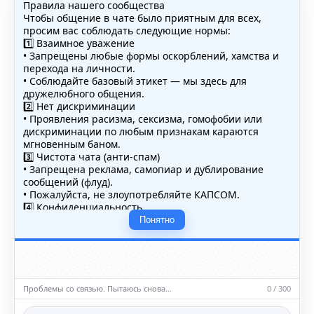
Правила нашего сообщества
Чтобы общение в чате было приятным для всех,
просим вас соблюдать следующие нормы:
1️⃣ Взаимное уважение
• Запрещены любые формы оскорблений, хамства и
перехода на личности.
• Соблюдайте базовый этикет — мы здесь для
дружелюбного общения.
2️⃣ Нет дискриминации
• Проявления расизма, сексизма, гомофобии или
дискриминации по любым признакам караются
мгновенным баном.
3️⃣ Чистота чата (анти-спам)
• Запрещена реклама, самопиар и дублирование
сообщений (флуд).
• Пожалуйста, не злоупотребляйте КАПСОМ.
4️⃣ Конфиденциальность
• Не публикуйте личные данные — свои или чужие
Понятно
(телефоны, адреса, документы).
5️⃣ Уместность контента
• Обсуждайте темы, соответствующие тематике чата.
• Запрещён шок-контент, материалы 18+ и призывы к
насилию.
Проблемы со связью. Пытаюсь снова…
0 / 300
ℹ️ Модераторы и администраторы вправе удалять
сообщения и ограничивать доступ к чату при