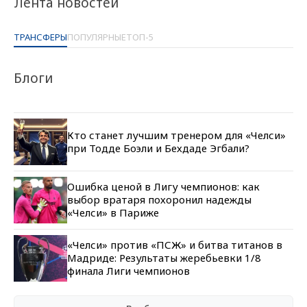
Лента новостей
ТРАНСФЕРЫ
ПОПУЛЯРНЫЕ
ТОП-5
Блоги
Кто станет лучшим тренером для «Челси»
при Тодде Боэли и Бехдаде Эгбали?
Ошибка ценой в Лигу чемпионов: как
выбор вратаря похоронил надежды
«Челси» в Париже
«Челси» против «ПСЖ» и битва титанов в
Мадриде: Результаты жеребьевки 1/8
финала Лиги чемпионов