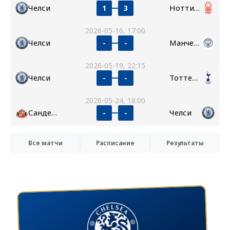
Челси
Ноттингем Форест
1
3
2026-05-16, 17:00
Челси
Манчестер Сити
-
-
2026-05-19, 22:15
Челси
Тоттенхэм
-
-
2026-05-24, 18:00
Сандерленд
Челси
-
-
Все матчи
Расписание
Результаты