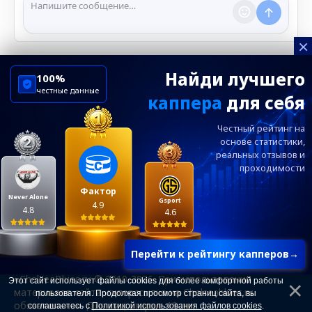
нарушении правил.
×
Найди лучшего
100%
честные данные
каппера
для себя
ChelseaBluesRu
ФК Челси
Честный рейтинг на
Посетителям
Информация
основе статистики,
реальных
отзывов и
проходимости
Ежевечерний дайджест главных новостей от
редакции ChelseaBlues.ru — подписывайтесь!
Фактор
Never Alone
Gsport
4.9
4.8
4.6
Перейти к рейтингу капперов
→
«ChelseaBlues.ru © 2010-2026. При использовании
Этот сайт использует файлы cookies для более комфортной работы
материалов сайта, гиперссылка на Chelseablues.ru
пользователя. Продолжая просмотр страниц сайта, вы
обязательна». Для лиц старше 18 лет.
соглашаетесь с
Политикой использования файлов cookies
.