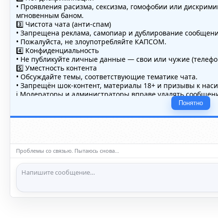
• Проявления расизма, сексизма, гомофобии или дискрим
мгновенным баном.
3️⃣ Чистота чата (анти-спам)
• Запрещена реклама, самопиар и дублирование сообщений
• Пожалуйста, не злоупотребляйте КАПСОМ.
4️⃣ Конфиденциальность
• Не публикуйте личные данные — свои или чужие (телефон
5️⃣ Уместность контента
• Обсуждайте темы, соответствующие тематике чата.
• Запрещён шок-контент, материалы 18+ и призывы к нас
ℹ️ Модераторы и администраторы вправе удалять сообщени
нарушении правил.
Понятно
Повтор через 1с