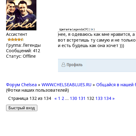
Цитата
LegendaCFC
(
)
Ассистент
нее, я одеваюсь как мне нравится, а
вот встретишь ту самую и не только
Группа: Легенды
и есть будешь как она хочет )))
Сообщений:
412
Статус:
Offline
Форум Chelsea
»
WWW.CHELSEABLUES.RU
»
Общайся в нашей 
(Фотки наших пользователей)
Страница
132
из
134
«
1
2
…
130
131
132
133
134
»