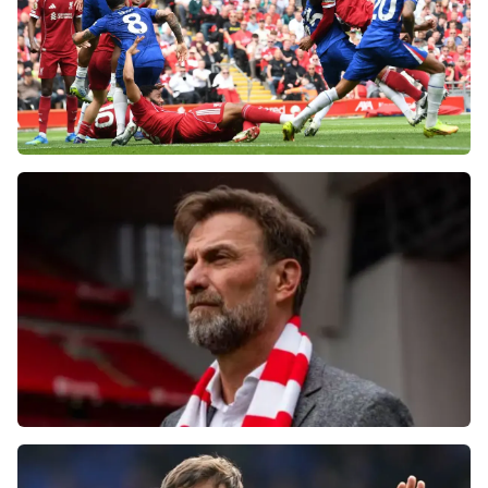
Фанаты «Ливерпуля» шокированы
неспособностью команды обыграть нынешний
«Челси»
Болельщики «Ливерпуля» освистали команду
после ничьей с «Челси»