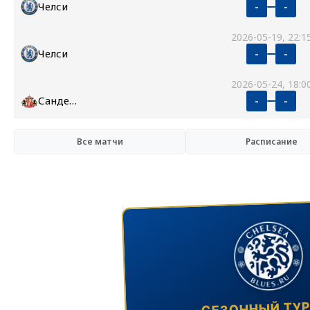
Челси
-
-
2026-05-19, 22:1
Челси
-
-
2026-05-24, 18:0
Сандерленд
-
-
Все матчи
Расписание
СЕЗОННЫЙ ТУ