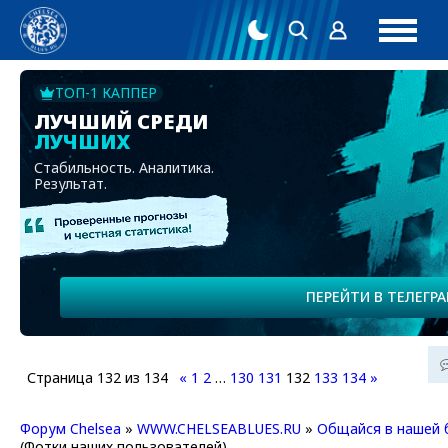
ТОП-1 КАППЕР
ЛУЧШИЙ СРЕДИ
ЛУЧШИХ
Стабильность. Аналитика.
Результат.
ПЕРЕЙТИ В ТЕЛЕГР
Страница
132
из
134
«
1
2
…
130
131
132
133
134
»
Форум Chelsea
»
WWW.CHELSEABLUES.RU
»
Общайся в нашей 
(Фотки наших пользователей)