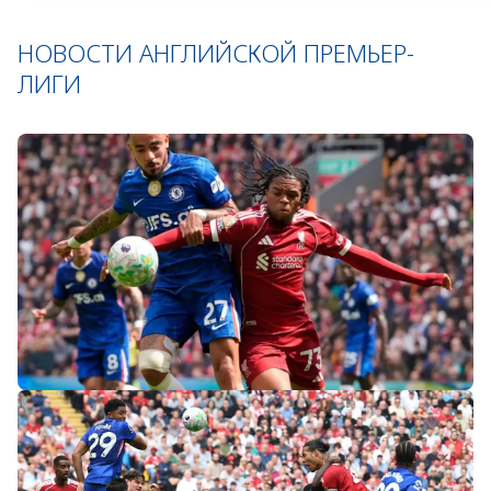
НОВОСТИ АНГЛИЙСКОЙ ПРЕМЬЕР-
ЛИГИ
«Слот не тот человек»: болельщики
«Ливерпуля» и «Челси» разнесли тренеров
после ничьей на «Энфилде»