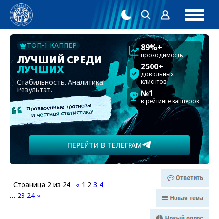
ТОП-1 КАППЕР
89%+
проходимость
ЛУЧШИЙ СРЕДИ
2500+
ЛУЧШИХ
довольных
Стабильность. Аналитика.
клиентов
Результат.
№1
в рейтинге капперов
ПЕРЕЙТИ В ТЕЛЕГРАМ
Страница
2
из
24
«
1
2
3
4
…
23
24
»