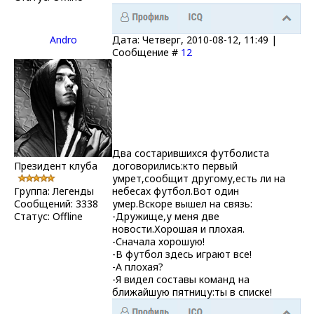
Andro
Дата: Четверг, 2010-08-12, 11:49 |
Сообщение #
12
Два состарившихся футболиста
Президент клуба
договорились:кто первый
умрет,сообщит другому,есть ли на
Группа: Легенды
небесах футбол.Вот один
Сообщений:
3338
умер.Вскоре вышел на связь:
Статус:
Offline
-Дружище,у меня две
новости.Хорошая и плохая.
-Сначала хорошую!
-В футбол здесь играют все!
-А плохая?
-Я видел составы команд на
ближайшую пятницу:ты в списке!