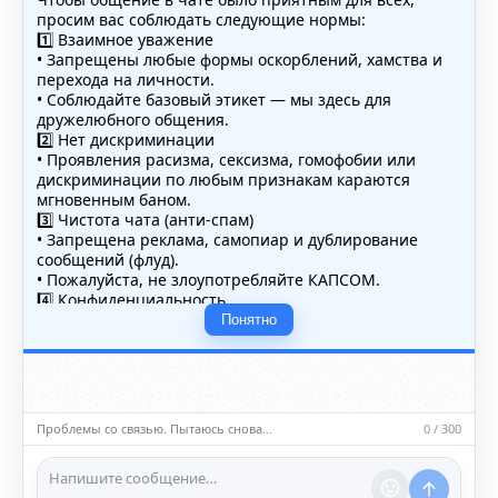
просим вас соблюдать следующие нормы:
1️⃣ Взаимное уважение
• Запрещены любые формы оскорблений, хамства и
перехода на личности.
• Соблюдайте базовый этикет — мы здесь для
дружелюбного общения.
2️⃣ Нет дискриминации
• Проявления расизма, сексизма, гомофобии или
дискриминации по любым признакам караются
мгновенным баном.
3️⃣ Чистота чата (анти-спам)
• Запрещена реклама, самопиар и дублирование
сообщений (флуд).
• Пожалуйста, не злоупотребляйте КАПСОМ.
4️⃣ Конфиденциальность
• Не публикуйте личные данные — свои или чужие
Понятно
(телефоны, адреса, документы).
5️⃣ Уместность контента
• Обсуждайте темы, соответствующие тематике чата.
• Запрещён шок-контент, материалы 18+ и призывы к
насилию.
Проблемы со связью. Пытаюсь снова…
0 / 300
ℹ️ Модераторы и администраторы вправе удалять
сообщения и ограничивать доступ к чату при
нарушении правил.