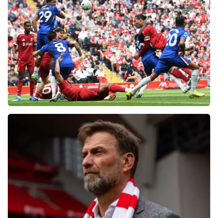
«Слот не тот человек»: болельщики
«Ливерпуля» и «Челси» разнесли тренеров
после ничьей на «Энфилде»
Фанаты «Ливерпуля» шокированы
неспособностью команды обыграть нынешний
«Челси»