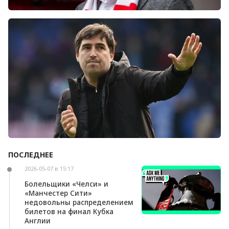
Болельщики «Ливерпуля» освистали команду
после ничьей с «Челси»
ПОСЛЕДНЕЕ
Андони Ираола может возглавить «Кристал
Пэлас»
2026-05-07 в 15:17
Болельщики «Челси» и
«Манчестер Сити»
недовольны распределением
билетов на финал Кубка
Англии