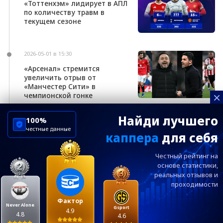
«Тоттенхэм» лидирует в АПЛ
по количеству травм в
текущем сезоне
2026-05-01 в 15:30
«Арсенал» стремится
увеличить отрыв от
«Манчестер Сити» в
×
чемпионской гонке
Найди лучшего
100%
честные данные
каппера
для себя
ChelseaBluesRu
ФК Челси
Честный рейтинг на
Посетителям
Информация
основе статистики,
реальных
отзывов и
проходимости
Ежевечерний дайджест главных новостей от
редакции ChelseaBlues.ru — подписывайтесь!
Фактор
Never Alone
Gsport
4.9
4.8
4.6