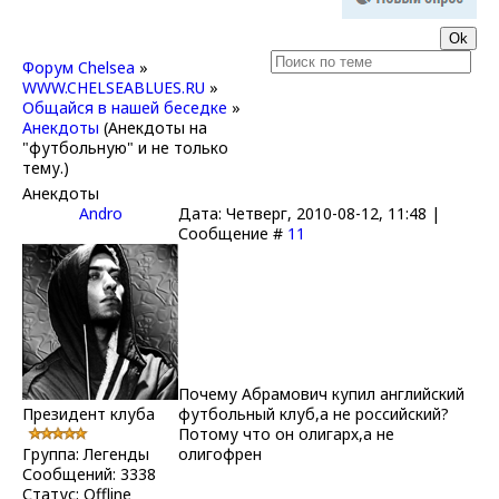
Форум Chelsea
»
WWW.CHELSEABLUES.RU
»
Общайся в нашей беседке
»
Анекдоты
(Анекдоты на
"футбольную" и не только
тему.)
Анекдоты
Andro
Дата: Четверг, 2010-08-12, 11:48 |
Сообщение #
11
Почему Абрамович купил английский
Президент клуба
футбольный клуб,а не российский?
Потому что он олигарх,а не
Группа: Легенды
олигофрен
Сообщений:
3338
Статус:
Offline