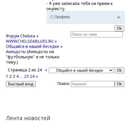
- Я уже записала тебя на прием к
окулисту.
Форум Chelsea
»
WWW.CHELSEABLUES.RU
»
Общайся в нашей беседке
»
Анекдоты
(Анекдоты на
"футбольную" и не только
тему.)
Страница
2
из
24
«
1
2
3
4
…
23
24
»
Поиск:
Лента новостей