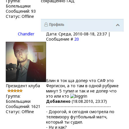
Группа:
сокращенно ГАД
Болельщики
Сообщений:
93
Статус:
Offline
Chandler
Дата: Среда, 2010-08-18, 23:37 |
Сообщение #
20
Блин я ток ща допер что САФ это
Президент клуба
Фергисон, а то там в одной рубрике
минут 5 тупил и так и не допер что
Группа:
это или кто
Болельщики
Добавлено
(18.08.2010, 23:37)
Сообщений:
1621
---------------------------------------------
Статус:
Offline
- Дорогой, я сегодня смотрела по
телевизору футбольный матч,
который ты судил.
- Ну и как?